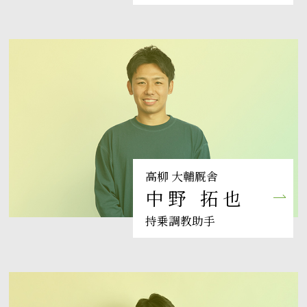
高柳 大輔厩舎
中野 拓也
持乗調教助手