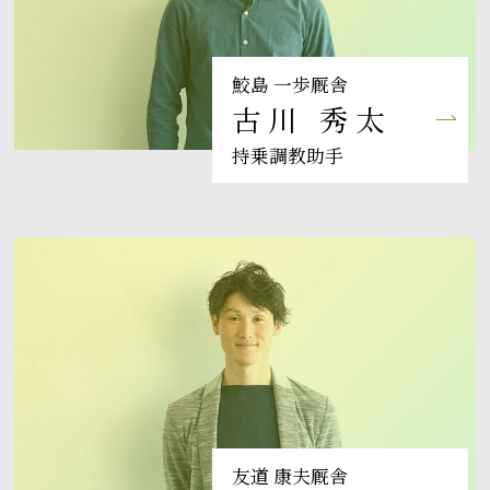
鮫島 一歩厩舎
古川 秀太
持乗調教助手
友道 康夫厩舎