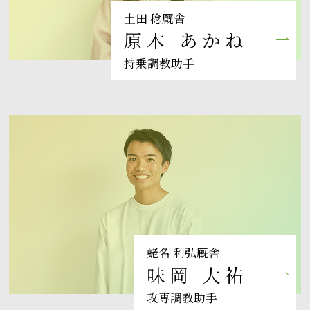
土田 稔厩舎
原木 あかね
持乗調教助手
蛯名 利弘厩舎
味岡 大祐
攻専調教助手