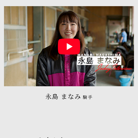
永島 まなみ
騎手